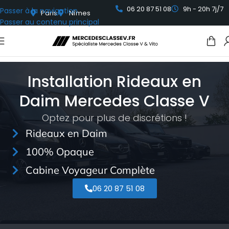
06 20 87 51 08
9h - 20h 7j/7
Passer à la navigation
Paris
Nîmes
Passer au contenu principal
Installation Rideaux en
Daim Mercedes Classe V
Optez pour plus de discrétions !
Rideaux en Daim
100% Opaque
Cabine Voyageur Complète
06 20 87 51 08